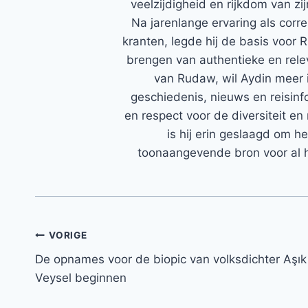
veelzijdigheid en rijkdom van zi
Na jarenlange ervaring als corr
kranten, legde hij de basis voor 
brengen van authentieke en rele
van Rudaw, wil Aydin meer 
geschiedenis, nieuws en reisinfo
en respect voor de diversiteit en 
is hij erin geslaagd om h
toonaangevende bron voor al h
Bericht
VORIGE
De opnames voor de biopic van volksdichter Aşık
navigatie
Veysel beginnen