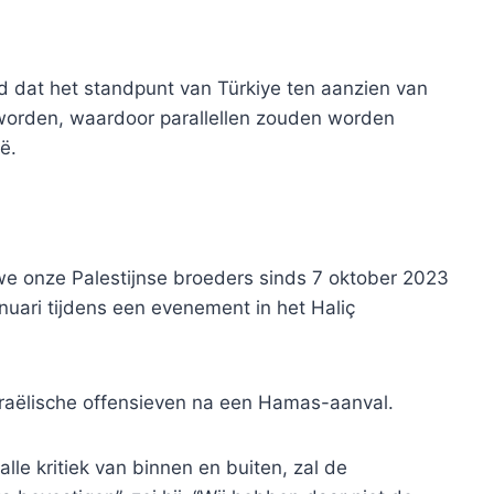
 dat het standpunt van Türkiye ten aanzien van
u worden, waardoor parallellen zouden worden
ë.
n we onze Palestijnse broeders sinds 7 oktober 2023
anuari tijdens een evenement in het Haliç
sraëlische offensieven na een Hamas-aanval.
alle kritiek van binnen en buiten, zal de