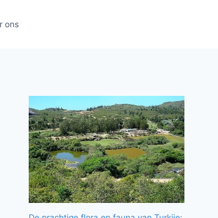
r ons
De prachtige flora en fauna van Turkije: