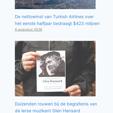
De nettowinst van Turkish Airlines over
het eerste halfjaar bedraagt ​​$423 miljoen
6 augustus 2026
Duizenden rouwen bij de begrafenis van
de Ierse muzikant Glen Hansard