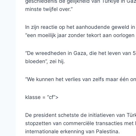
geschiedenis de gelijkheid van Türkiye in Gaz
minste twijfel over.”
In zijn reactie op het aanhoudende geweld in
“een moeilijk jaar zonder tekort aan oorloge
“De wreedheden in Gaza, die het leven van 
bloeden”, zei hij.
“We kunnen het verlies van zelfs maar één ons
klasse = “cf”>
De president schetste de initiatieven van Tü
stopzetten van commerciële transacties met 
internationale erkenning van Palestina.