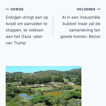
Bericht
VORIGE
VOLGENDE
Erdoğan dringt aan op
AI in een ‘industriële
navigatie
Israël om aanvallen te
bubbel’ maar zal de
stoppen, te voldoen
samenleving ten
aan het Gaza -plan
goede komen: Bezos
van Trump