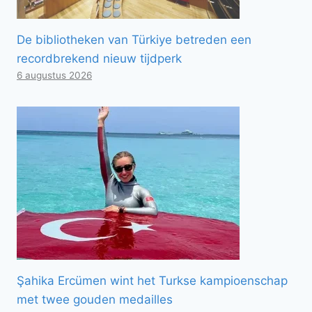
De bibliotheken van Türkiye betreden een
recordbrekend nieuw tijdperk
6 augustus 2026
Şahika Ercümen wint het Turkse kampioenschap
met twee gouden medailles