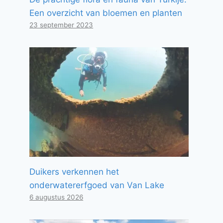
Een overzicht van bloemen en planten
23 september 2023
Duikers verkennen het
onderwatererfgoed van Van Lake
6 augustus 2026