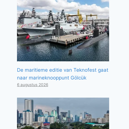
De maritieme editie van Teknofest gaat
naar marineknooppunt Gölcük
6 augustus 2026