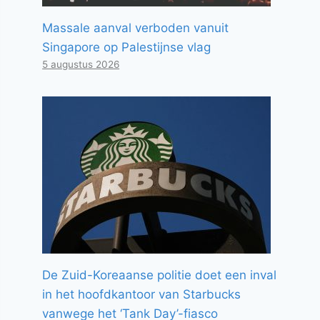
Massale aanval verboden vanuit
Singapore op Palestijnse vlag
5 augustus 2026
De Zuid-Koreaanse politie doet een inval
in het hoofdkantoor van Starbucks
vanwege het ‘Tank Day’-fiasco