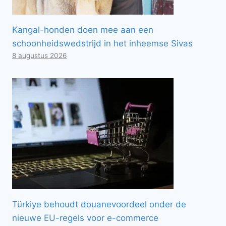
Kangal-honden doen mee aan een
schoonheidswedstrijd in het inheemse Sivas
8 augustus 2026
Türkiye behoudt douanevoordeel onder de
nieuwe EU-regels voor e-commerce