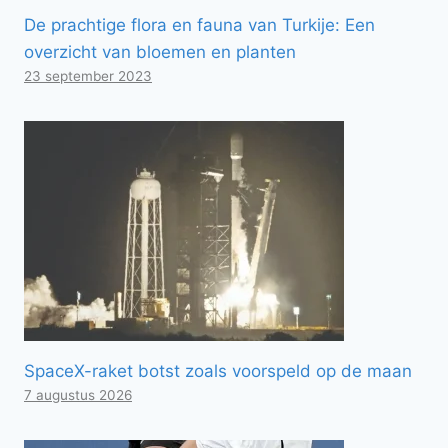
De prachtige flora en fauna van Turkije: Een
overzicht van bloemen en planten
23 september 2023
SpaceX-raket botst zoals voorspeld op de maan
7 augustus 2026