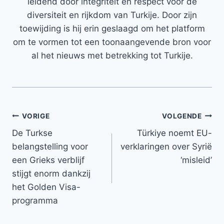
leidend door integriteit en respect voor de
diversiteit en rijkdom van Turkije. Door zijn
toewijding is hij erin geslaagd om het platform
om te vormen tot een toonaangevende bron voor
al het nieuws met betrekking tot Turkije.
Bericht
VORIGE
VOLGENDE
De Turkse
Türkiye noemt EU-
navigatie
belangstelling voor
verklaringen over Syrië
een Grieks verblijf
‘misleid’
stijgt enorm dankzij
het Golden Visa-
programma