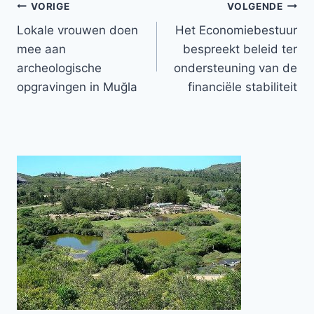
Bericht
VORIGE
VOLGENDE
Lokale vrouwen doen
Het Economiebestuur
navigatie
mee aan
bespreekt beleid ter
archeologische
ondersteuning van de
opgravingen in Muğla
financiële stabiliteit