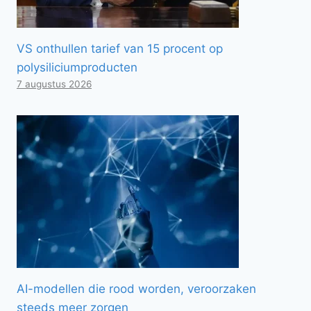
VS onthullen tarief van 15 procent op
polysiliciumproducten
7 augustus 2026
AI-modellen die rood worden, veroorzaken
steeds meer zorgen