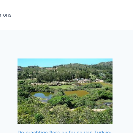
r ons
De prachtige flora en fauna van Turkije: