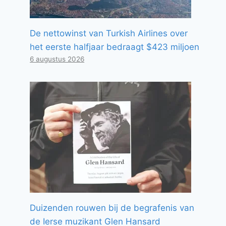
De nettowinst van Turkish Airlines over
het eerste halfjaar bedraagt ​​$423 miljoen
6 augustus 2026
Duizenden rouwen bij de begrafenis van
de Ierse muzikant Glen Hansard