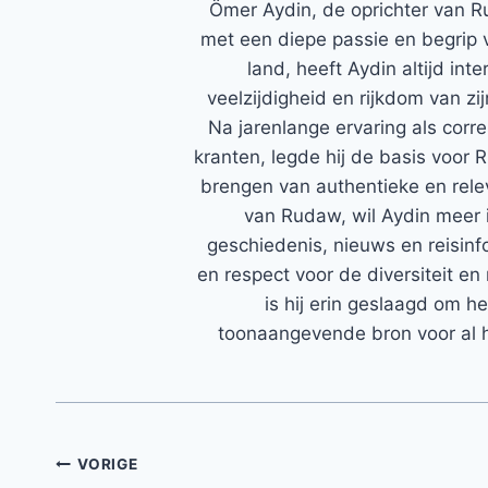
Ömer Aydin, de oprichter van R
met een diepe passie en begrip 
land, heeft Aydin altijd in
veelzijdigheid en rijkdom van zi
Na jarenlange ervaring als corr
kranten, legde hij de basis voor 
brengen van authentieke en rele
van Rudaw, wil Aydin meer 
geschiedenis, nieuws en reisinfo
en respect voor de diversiteit en 
is hij erin geslaagd om h
toonaangevende bron voor al h
Bericht
VORIGE