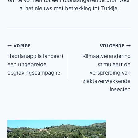
om te vormen tot een toonaangevende bron voor
al het nieuws met betrekking tot Turkije.
Bericht
VORIGE
VOLGENDE
Hadrianapolis lanceert
Klimaatverandering
navigatie
een uitgebreide
stimuleert de
opgravingscampagne
verspreiding van
ziekteverwekkende
insecten