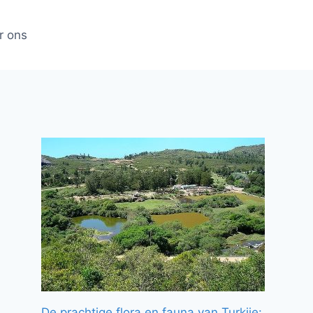
r ons
De prachtige flora en fauna van Turkije: