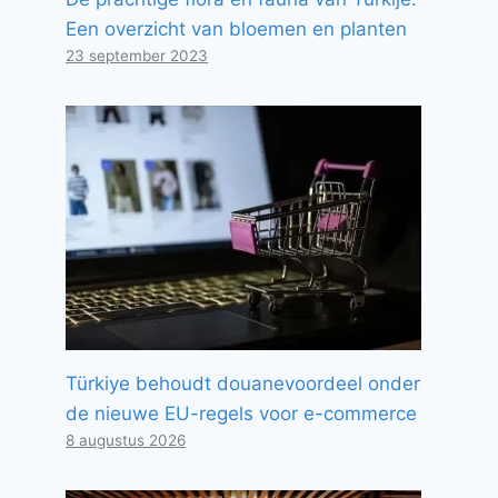
Een overzicht van bloemen en planten
23 september 2023
Türkiye behoudt douanevoordeel onder
de nieuwe EU-regels voor e-commerce
8 augustus 2026