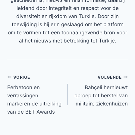
geschiedenis, nieuws en reisinformatie, daarbij
leidend door integriteit en respect voor de
diversiteit en rijkdom van Turkije. Door zijn
toewijding is hij erin geslaagd om het platform
om te vormen tot een toonaangevende bron voor
al het nieuws met betrekking tot Turkije.
Bericht
VORIGE
VOLGENDE
Eerbetoon en
Bahçeli hernieuwt
navigatie
verrassingen
oproep tot herstel van
markeren de uitreiking
militaire ziekenhuizen
van de BET Awards