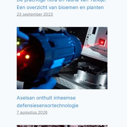
Een overzicht van bloemen en planten
23 september 2023
Aselsan onthult inheemse
defensiesensortechnologie
7 augustus 2026