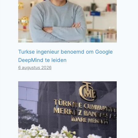
Turkse ingenieur benoemd om Google
DeepMind te leiden
6 augustus 2026