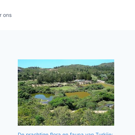
r ons
De prachtige flora en fauna van Turkije: