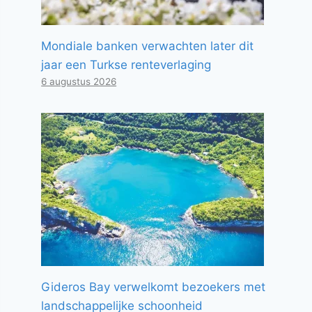
Mondiale banken verwachten later dit
jaar een Turkse renteverlaging
6 augustus 2026
Gideros Bay verwelkomt bezoekers met
landschappelijke schoonheid