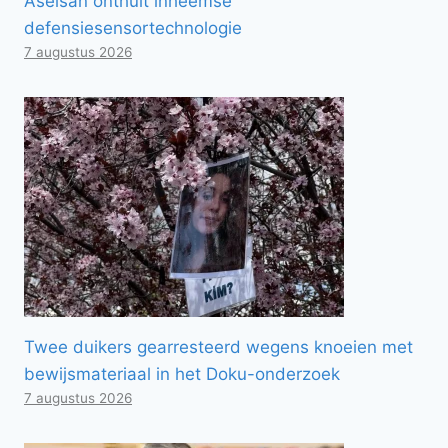
Aselsan onthult inheemse
defensiesensortechnologie
7 augustus 2026
Twee duikers gearresteerd wegens knoeien met
bewijsmateriaal in het Doku-onderzoek
7 augustus 2026