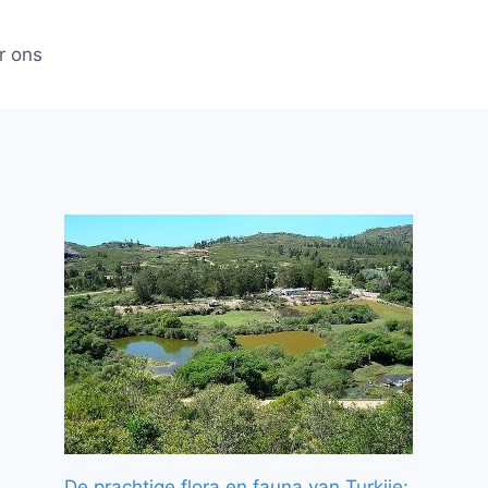
r ons
De prachtige flora en fauna van Turkije: