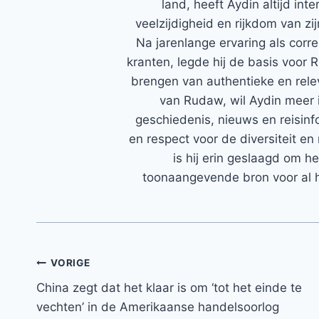
land, heeft Aydin altijd in
veelzijdigheid en rijkdom van zi
Na jarenlange ervaring als corr
kranten, legde hij de basis voor 
brengen van authentieke en rele
van Rudaw, wil Aydin meer 
geschiedenis, nieuws en reisinfo
en respect voor de diversiteit en 
is hij erin geslaagd om h
toonaangevende bron voor al h
Bericht
VORIGE
China zegt dat het klaar is om ‘tot het einde te
navigatie
vechten’ in de Amerikaanse handelsoorlog