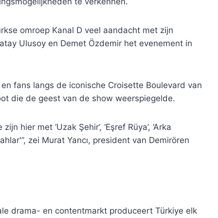
ingsmogelijkheden te verkennen.
urkse omroep Kanal D veel aandacht met zijn
ağatay Ulusoy en Demet Özdemir het evenement in
 en fans langs de iconische Croisette Boulevard van
ot die de geest van de show weerspiegelde.
zijn hier met ‘Uzak Şehir’, ‘Eşref Rüya’, ‘Arka
ahlar'”, zei Murat Yancı, president van Demirören
ale drama- en contentmarkt produceert Türkiye elk