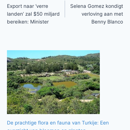
Export naar ‘verre
Selena Gomez kondigt
navigatie
landen’ zal $50 miljard
verloving aan met
bereiken: Minister
Benny Blanco
De prachtige flora en fauna van Turkije: Een