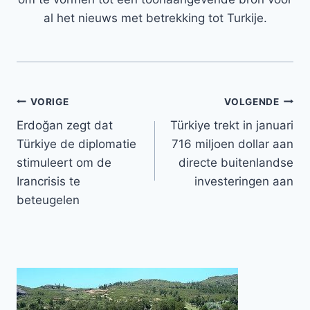
al het nieuws met betrekking tot Turkije.
Bericht
VORIGE
VOLGENDE
Erdoğan zegt dat
Türkiye trekt in januari
navigatie
Türkiye de diplomatie
716 miljoen dollar aan
stimuleert om de
directe buitenlandse
Irancrisis te
investeringen aan
beteugelen