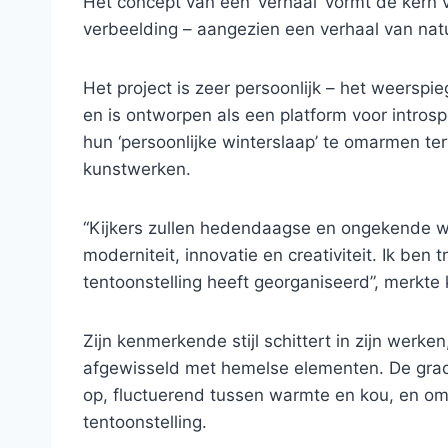
Het concept van een ‘verhaal’ vormt de kern
verbeelding – aangezien een verhaal van natu
Het project is zeer persoonlijk – het weerspie
en is ontworpen als een platform voor intro
hun ‘persoonlijke winterslaap’ te omarmen te
kunstwerken.
“Kijkers zullen hedendaagse en ongekende w
moderniteit, innovatie en creativiteit. Ik ben
tentoonstelling heeft georganiseerd”, merkte 
Zijn kenmerkende stijl schittert in zijn werk
afgewisseld met hemelse elementen. De grad
op, fluctuerend tussen warmte en kou, en om
tentoonstelling.