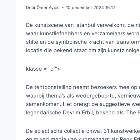
Door
Ömer Aydin
10 december 2024 16:17
De kunstscene van Istanbul verwelkomt de nie
waar kunstliefhebbers en verzamelaars worde
stilte en de symbolische kracht van transfor
locatie die bekend staat om zijn kunstzinnig
klasse = “cf”>
De tentoonstelling neemt bezoekers mee op ee
waarbij thema’s als wedergeboorte, vernieuwin
samenkomen. Het brengt de suggestieve wer
legendarische Devrim Erbil, bekend als ‘The Po
De eclectische collectie omvat 31 kunstwerken
en mixed media van kunstenaars als Renk Erbil