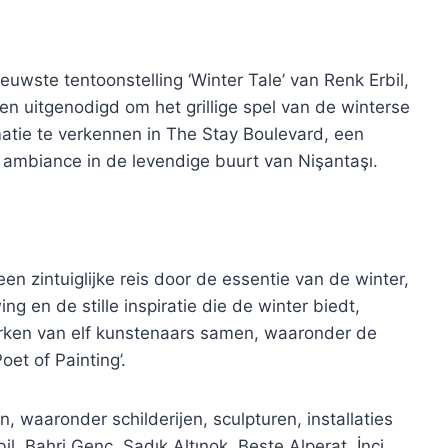
uwste tentoonstelling ‘Winter Tale’ van Renk Erbil,
n uitgenodigd om het grillige spel van de winterse
matie te verkennen in The Stay Boulevard, een
e ambiance in de levendige buurt van Nişantaşı.
n zintuiglijke reis door de essentie van de winter,
g en de stille inspiratie die de winter biedt,
ken van elf kunstenaars samen, waaronder de
et of Painting’.
, waaronder schilderijen, sculpturen, installaties
, Bahri Genç, Sadık Altınok, Beste Alperat, İnci