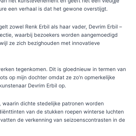
 van het kunstevenement en geeft het een vleugje
re een verhaal is dat het gewone overstijgt.
gelt zowel Renk Erbil als haar vader, Devrim Erbil –
spectie, waarbij bezoekers worden aangemoedigd
rwijl ze zich bezighouden met innovatieve
erken tegenkomen. Dit is gloednieuw in termen van
 trots op mijn dochter omdat ze zo’n opmerkelijke
kunstenaar Devrim Erbil op.
en, waarin dichte stedelijke patronen worden
iënttinten van de stukken roepen winterse luchten
vatten de verkenning van seizoenscontrasten in de