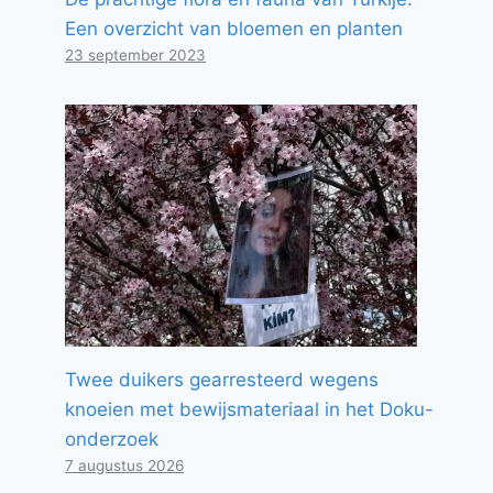
Een overzicht van bloemen en planten
23 september 2023
Twee duikers gearresteerd wegens
knoeien met bewijsmateriaal in het Doku-
onderzoek
7 augustus 2026