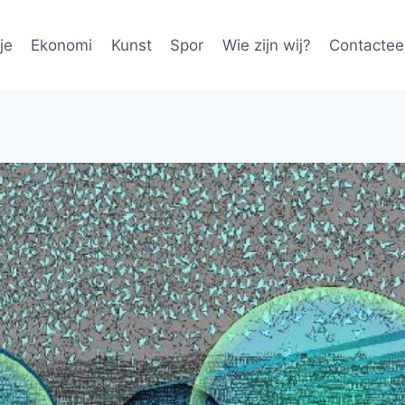
je
Ekonomi
Kunst
Spor
Wie zijn wij?
Contactee