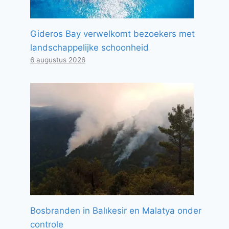
Gideros Bay verwelkomt bezoekers met
landschappelijke schoonheid
6 augustus 2026
Bosbranden in Balıkesir en Malatya onder
controle