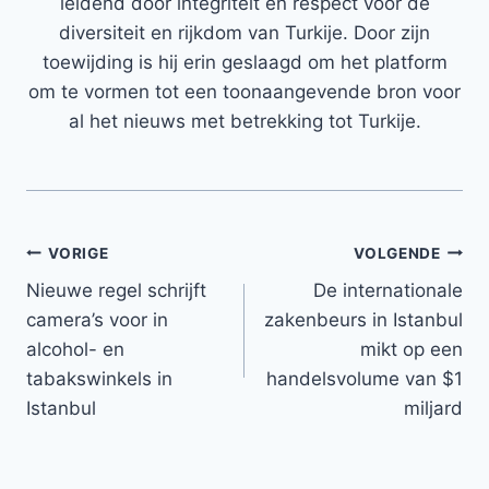
leidend door integriteit en respect voor de
diversiteit en rijkdom van Turkije. Door zijn
toewijding is hij erin geslaagd om het platform
om te vormen tot een toonaangevende bron voor
al het nieuws met betrekking tot Turkije.
Bericht
VORIGE
VOLGENDE
Nieuwe regel schrijft
De internationale
navigatie
camera’s voor in
zakenbeurs in Istanbul
alcohol- en
mikt op een
tabakswinkels in
handelsvolume van $1
Istanbul
miljard