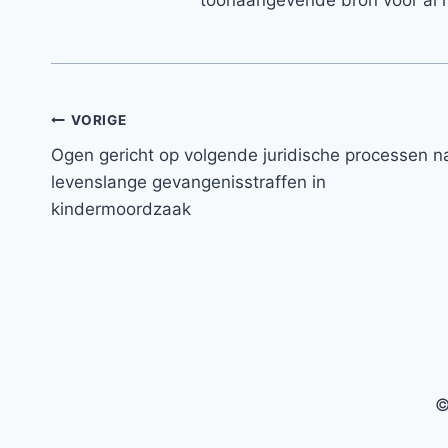
Bericht
VORIGE
Ogen gericht op volgende juridische processen n
navigatie
levenslange gevangenisstraffen in
kindermoordzaak
©