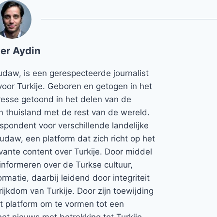
er Aydin
udaw, is een gerespecteerde journalist
voor Turkije. Geboren en getogen in het
teresse getoond in het delen van de
jn thuisland met de rest van de wereld.
espondent voor verschillende landelijke
Rudaw, een platform dat zich richt op het
vante content over Turkije. Door middel
informeren over de Turkse cultuur,
rmatie, daarbij leidend door integriteit
rijkdom van Turkije. Door zijn toewijding
et platform om te vormen tot een
et nieuws met betrekking tot Turkije.