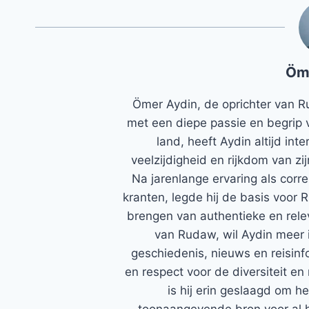
Öm
Ömer Aydin, de oprichter van R
met een diepe passie en begrip 
land, heeft Aydin altijd in
veelzijdigheid en rijkdom van zi
Na jarenlange ervaring als corr
kranten, legde hij de basis voor 
brengen van authentieke en rele
van Rudaw, wil Aydin meer 
geschiedenis, nieuws en reisinfo
en respect voor de diversiteit en 
is hij erin geslaagd om h
toonaangevende bron voor al h