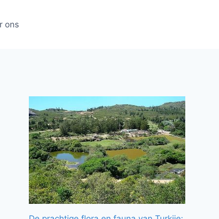
r ons
De prachtige flora en fauna van Turkije: