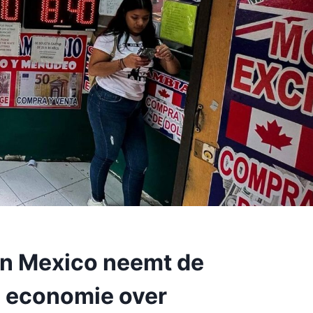
an Mexico neemt de
e economie over