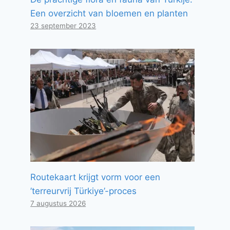
Een overzicht van bloemen en planten
23 september 2023
Routekaart krijgt vorm voor een
’terreurvrij Türkiye’-proces
7 augustus 2026