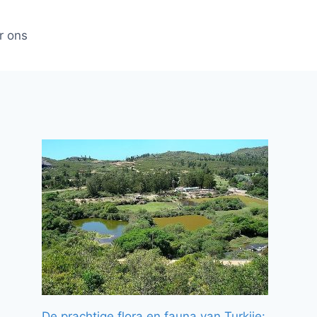
r ons
De prachtige flora en fauna van Turkije: