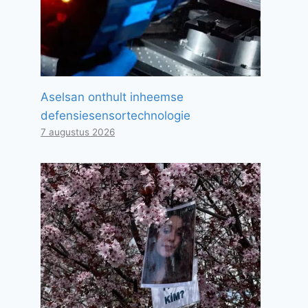
Aselsan onthult inheemse
defensiesensortechnologie
7 augustus 2026