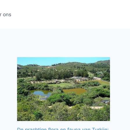
r ons
De prachtige flora en fauna van Turkije: