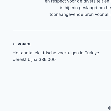
en respect voor de diversiteit en 
is hij erin geslaagd om h
toonaangevende bron voor al h
Bericht
VORIGE
Het aantal elektrische voertuigen in Türkiye
navigatie
bereikt bijna 386.000
©