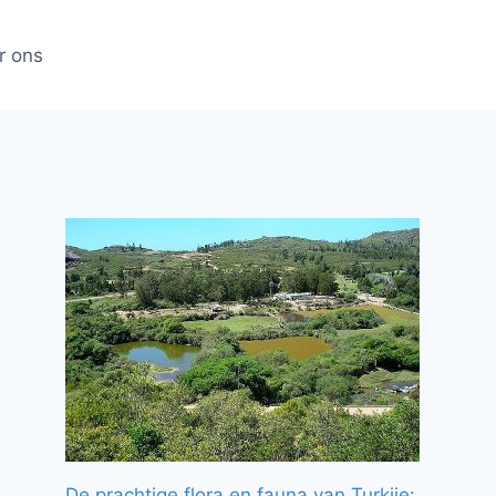
r ons
De prachtige flora en fauna van Turkije: