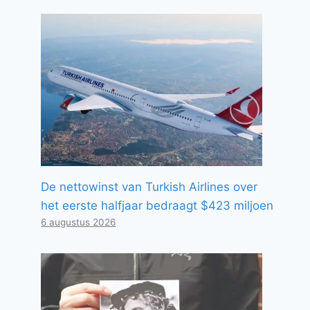
De nettowinst van Turkish Airlines over
het eerste halfjaar bedraagt ​​$423 miljoen
6 augustus 2026