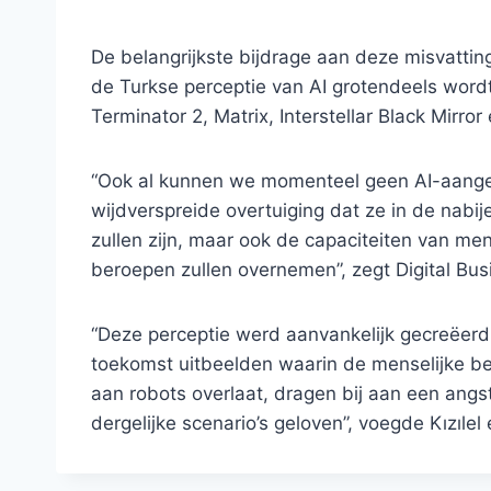
De belangrijkste bijdrage aan deze misvatting
de Turkse perceptie van AI grotendeels word
Terminator 2, Matrix, Interstellar Black Mirr
“Ook al kunnen we momenteel geen AI-aanged
wijdverspreide overtuiging dat ze in de nabi
zullen zijn, maar ook de capaciteiten van men
beroepen zullen overnemen”, zegt Digital Busi
“Deze perceptie werd aanvankelijk gecreëerd 
toekomst uitbeelden waarin de menselijke bev
aan robots overlaat, dragen bij aan een angs
dergelijke scenario’s geloven”, voegde Kızılel