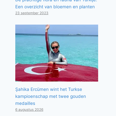
Een overzicht van bloemen en planten
23 september 2023
Şahika Ercümen wint het Turkse
kampioenschap met twee gouden
medailles
6 augustus 2026