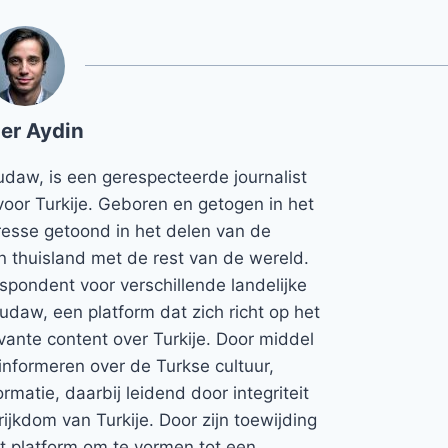
er Aydin
udaw, is een gerespecteerde journalist
voor Turkije. Geboren en getogen in het
teresse getoond in het delen van de
jn thuisland met de rest van de wereld.
espondent voor verschillende landelijke
Rudaw, een platform dat zich richt op het
vante content over Turkije. Door middel
informeren over de Turkse cultuur,
rmatie, daarbij leidend door integriteit
rijkdom van Turkije. Door zijn toewijding
et platform om te vormen tot een