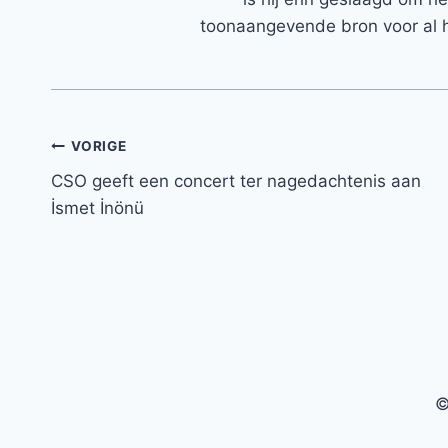
toonaangevende bron voor al h
Bericht
VORIGE
CSO geeft een concert ter nagedachtenis aan
navigatie
İsmet İnönü
©