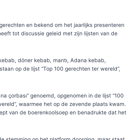
e gerechten en bekend om het jaarlijks presenteren
eft tot discussie geleid met zijn lijsten van de
 kebab, döner kebab, mantı, Adana kebab,
aan ​​op de lijst “Top 100 gerechten ter wereld”,
ana çorbası” genoemd, opgenomen in de lijst “100
wereld”, waarmee het op de zevende plaats kwam.
ecept van de boerenkoolsoep en benadrukte dat het
de stemming op het platform doorging, maar staat