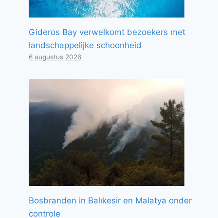
Gideros Bay verwelkomt bezoekers met
landschappelijke schoonheid
6 augustus 2026
Bosbranden in Balıkesir en Malatya onder
controle