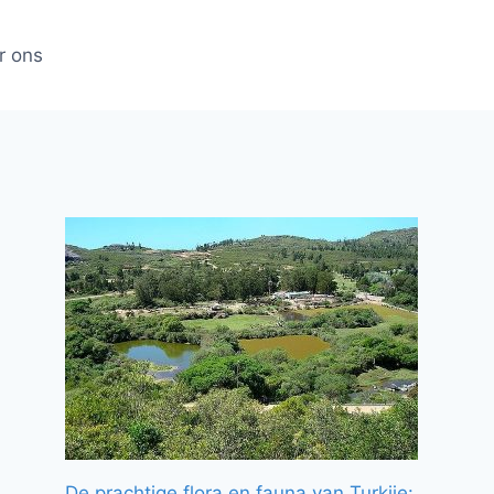
r ons
De prachtige flora en fauna van Turkije: