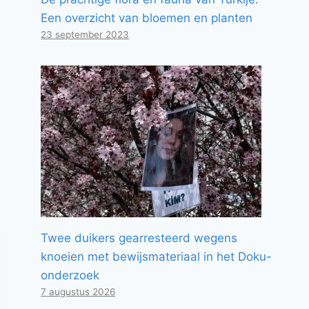
Een overzicht van bloemen en planten
23 september 2023
Twee duikers gearresteerd wegens
knoeien met bewijsmateriaal in het Doku-
onderzoek
7 augustus 2026