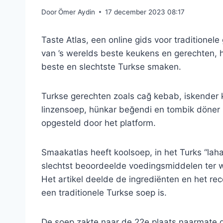
Door
Ömer Aydin
17 december 2023 08:17
Taste Atlas, een online gids voor traditionel
van ’s werelds beste keukens en gerechten, he
beste en slechtste Turkse smaken.
Turkse gerechten zoals cağ kebab, iskender
linzensoep, hünkar beğendi en tombik döner st
opgesteld door het platform.
Smaakatlas heeft koolsoep, in het Turks “lah
slechtst beoordeelde voedingsmiddelen ter 
Het artikel deelde de ingrediënten en het r
een traditionele Turkse soep is.
De soep zakte naar de 22e plaats naarmate 