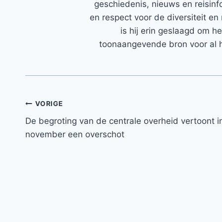
geschiedenis, nieuws en reisinfo
en respect voor de diversiteit en 
is hij erin geslaagd om h
toonaangevende bron voor al h
Bericht
VORIGE
De begroting van de centrale overheid vertoont i
navigatie
november een overschot