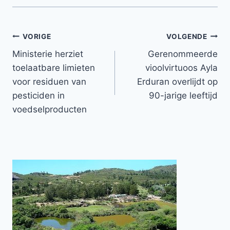
Bericht
VORIGE
VOLGENDE
Ministerie herziet
Gerenommeerde
navigatie
toelaatbare limieten
vioolvirtuoos Ayla
voor residuen van
Erduran overlijdt op
pesticiden in
90-jarige leeftijd
voedselproducten