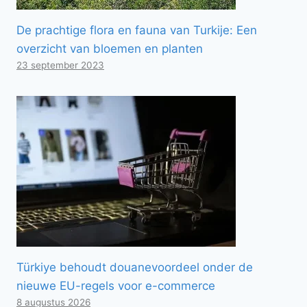
De prachtige flora en fauna van Turkije: Een
overzicht van bloemen en planten
23 september 2023
Türkiye behoudt douanevoordeel onder de
nieuwe EU-regels voor e-commerce
8 augustus 2026