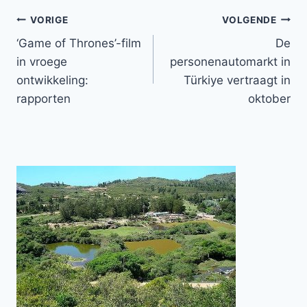
Bericht
VORIGE
VOLGENDE
‘Game of Thrones’-film
De
navigatie
in vroege
personenautomarkt in
ontwikkeling:
Türkiye vertraagt ​​in
rapporten
oktober