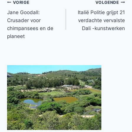
Bericht
VORIGE
VOLGENDE
Jane Goodall:
Italië Politie grijpt 21
navigatie
Crusader voor
verdachte vervalste
chimpansees en de
Dali -kunstwerken
planeet