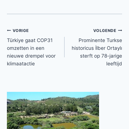
Bericht
VORIGE
VOLGENDE
Türkiye gaat COP31
Prominente Turkse
navigatie
omzetten in een
historicus İlber Ortaylı
nieuwe drempel voor
sterft op 78-jarige
klimaatactie
leeftijd