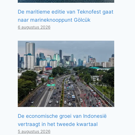
De maritieme editie van Teknofest gaat
naar marineknooppunt Gölcük
6 augustus 2026
De economische groei van Indonesië
vertraagt ​​in het tweede kwartaal
5 augustus 2026