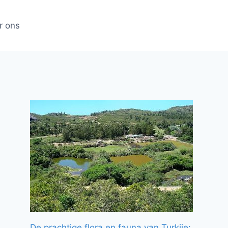
r ons
De prachtige flora en fauna van Turkije: