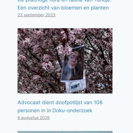
Een overzicht van bloemen en planten
23 september 2023
Advocaat dient doofpotlijst van 108
personen in in Doku-onderzoek
6 augustus 2026