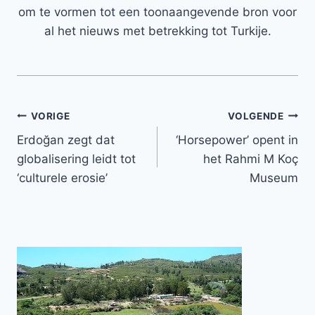
om te vormen tot een toonaangevende bron voor
al het nieuws met betrekking tot Turkije.
Bericht
VORIGE
VOLGENDE
Erdoğan zegt dat
‘Horsepower’ opent in
navigatie
globalisering leidt tot
het Rahmi M Koç
‘culturele erosie’
Museum