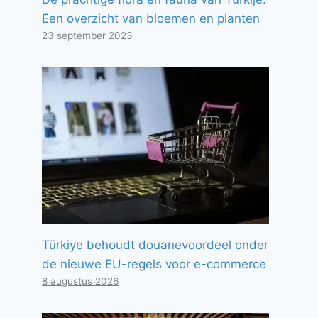
Een overzicht van bloemen en planten
23 september 2023
Türkiye behoudt douanevoordeel onder
de nieuwe EU-regels voor e-commerce
8 augustus 2026