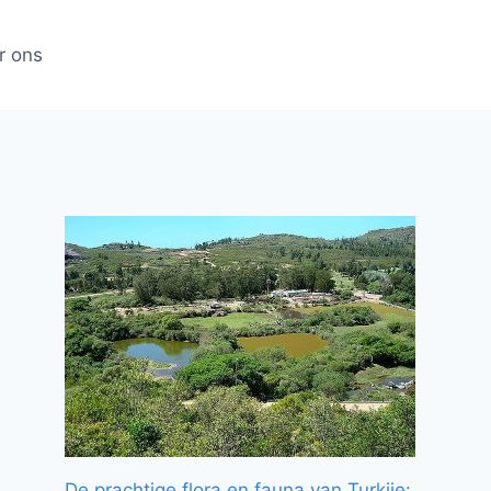
r ons
De prachtige flora en fauna van Turkije: