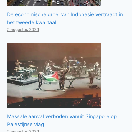
De economische groei van Indonesië vertraagt ​​in
het tweede kwartaal
5 augustus 2026
Massale aanval verboden vanuit Singapore op
Palestijnse vlag
5 augustus 2026