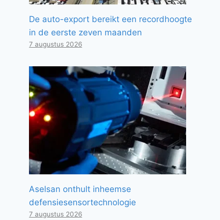
De auto-export bereikt een recordhoogte
in de eerste zeven maanden
7 augustus 2026
Aselsan onthult inheemse
defensiesensortechnologie
7 augustus 2026