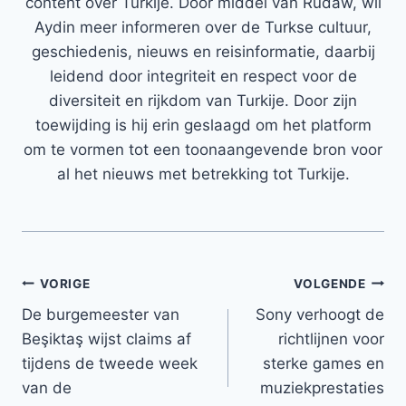
content over Turkije. Door middel van Rudaw, wil
Aydin meer informeren over de Turkse cultuur,
geschiedenis, nieuws en reisinformatie, daarbij
leidend door integriteit en respect voor de
diversiteit en rijkdom van Turkije. Door zijn
toewijding is hij erin geslaagd om het platform
om te vormen tot een toonaangevende bron voor
al het nieuws met betrekking tot Turkije.
Bericht
VORIGE
VOLGENDE
De burgemeester van
Sony verhoogt de
navigatie
Beşiktaş wijst claims af
richtlijnen voor
tijdens de tweede week
sterke games en
van de
muziekprestaties