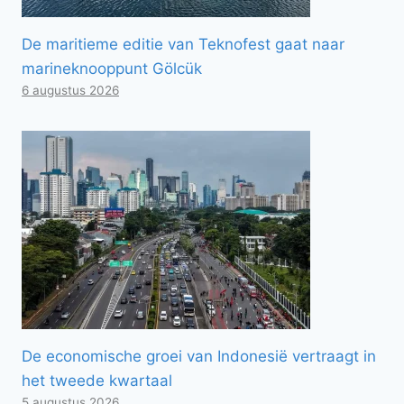
De maritieme editie van Teknofest gaat naar
marineknooppunt Gölcük
6 augustus 2026
De economische groei van Indonesië vertraagt ​​in
het tweede kwartaal
5 augustus 2026