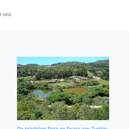
r ons
De prachtige flora en fauna van Turkije: