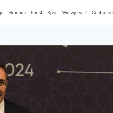
je
Ekonomi
Kunst
Spor
Wie zijn wij?
Contactee