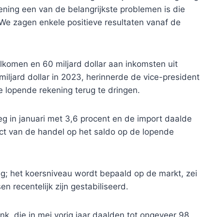
ening een van de belangrijkste problemen is die
e zagen enkele positieve resultaten vanaf de
welkomen en 60 miljard dollar aan inkomsten uit
iljard dollar in 2023, herinnerde de vice-president
de lopende rekening terug te dringen.
g in januari met 3,6 procent en de import daalde
act van de handel op het saldo op de lopende
ng; het koersniveau wordt bepaald op de markt, zei
 recentelijk zijn gestabiliseerd.
k, die in mei vorig jaar daalden tot ongeveer 98