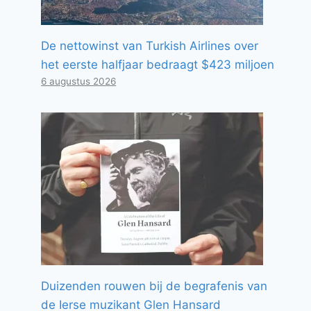
De nettowinst van Turkish Airlines over
het eerste halfjaar bedraagt ​​$423 miljoen
6 augustus 2026
Duizenden rouwen bij de begrafenis van
de Ierse muzikant Glen Hansard