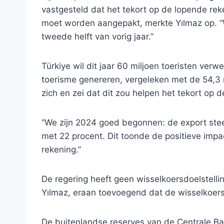
vastgesteld dat het tekort op de lopende rek
moet worden aangepakt, merkte Yılmaz op. “W
tweede helft van vorig jaar.”
Türkiye wil dit jaar 60 miljoen toeristen ver
toerisme genereren, vergeleken met de 54,3 m
zich en zei dat dit zou helpen het tekort op 
“We zijn 2024 goed begonnen: de export stee
met 22 procent. Dit toonde de positieve imp
rekening.”
De regering heeft geen wisselkoersdoelstelli
Yılmaz, eraan toevoegend dat de wisselkoersen
De buitenlandse reserves van de Centrale Ban