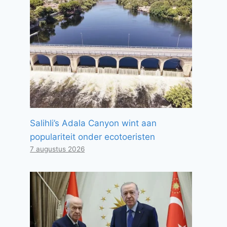
Salihli’s Adala Canyon wint aan
populariteit onder ecotoeristen
7 augustus 2026