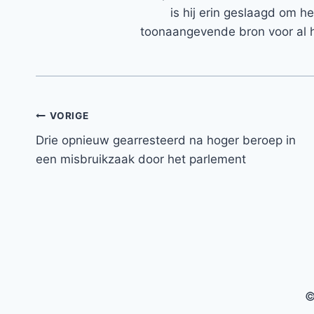
is hij erin geslaagd om h
toonaangevende bron voor al h
Bericht
VORIGE
Drie opnieuw gearresteerd na hoger beroep in
navigatie
een misbruikzaak door het parlement
©