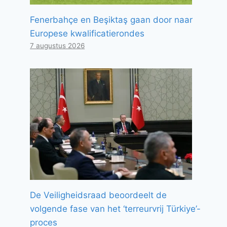
Fenerbahçe en Beşiktaş gaan door naar
Europese kwalificatierondes
7 augustus 2026
De Veiligheidsraad beoordeelt de
volgende fase van het ‘terreurvrij Türkiye’-
proces