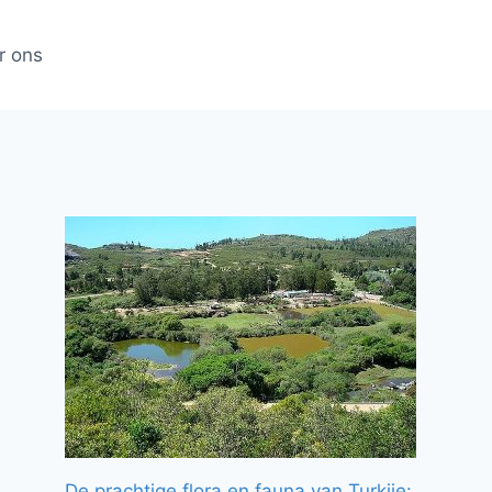
r ons
De prachtige flora en fauna van Turkije: