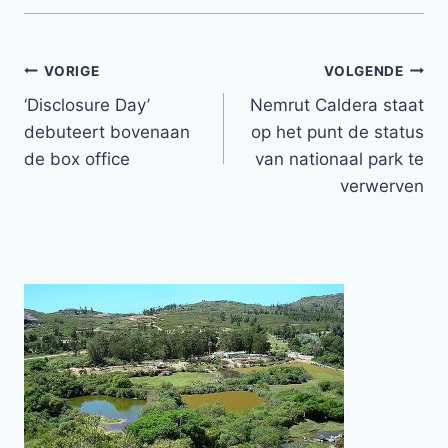
Bericht
VORIGE
VOLGENDE
‘Disclosure Day’
Nemrut Caldera staat
navigatie
debuteert bovenaan
op het punt de status
de box office
van nationaal park te
verwerven