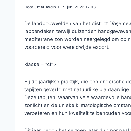
Door
Ömer Aydin
21 juni 2026 12:03
De landbouwvelden van het district Döşemealt
lappendeken terwijl duizenden handgeweven t
mediterrane zon worden neergelegd om op nat
voorbereid voor wereldwijde export.
klasse = “cf”>
Bij de jaarlijkse praktijk, die een ondersch
tapijten geverfd met natuurlijke plantaardi
Deze tapijten, waarvan vele waardevolle ha
zonlicht en de unieke klimatologische omstan
verbeteren en hun kwaliteit te behouden voo
Dit jaar begon het seizoen later dan normaa