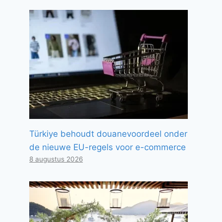
Türkiye behoudt douanevoordeel onder
de nieuwe EU-regels voor e-commerce
8 augustus 2026