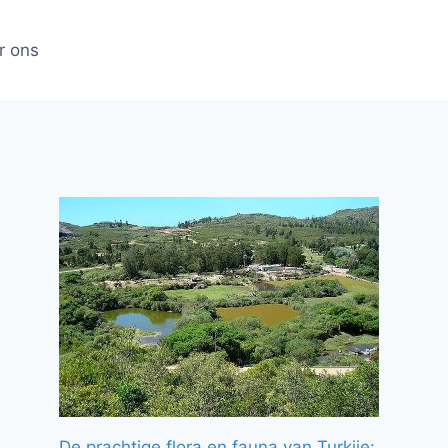
r ons
De prachtige flora en fauna van Turkije: