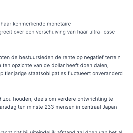
n haar kenmerkende monetaire
roeit over een verschuiving van haar ultra-losse
en de bestuursleden de rente op negatief terrein
 ten opzichte van de dollar heeft doen dalen,
p tienjarige staatsobligaties fluctueert onveranderd
 zou houden, deels om verdere ontwrichting te
arsdag ten minste 233 mensen in centraal Japan
t dat hij uiteindelijk afstand zal doen van het al