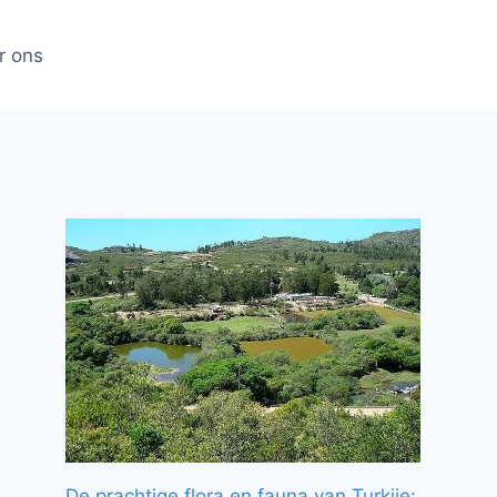
r ons
De prachtige flora en fauna van Turkije: