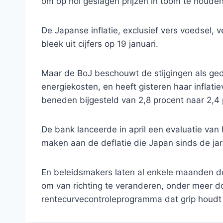
om op hol geslagen prijzen in toom te houden
De Japanse inflatie, exclusief vers voedsel,
bleek uit cijfers op 19 januari.
Maar de BoJ beschouwt de stijgingen als ged
energiekosten, en heeft gisteren haar inflat
beneden bijgesteld van 2,8 procent naar 2,4 
De bank lanceerde in april een evaluatie van h
maken aan de deflatie die Japan sinds de jare
En beleidsmakers laten al enkele maanden d
om van richting te veranderen, onder meer d
rentecurvecontroleprogramma dat grip houdt 