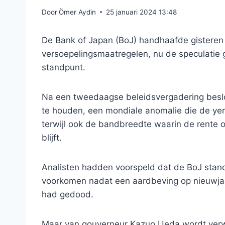
Door
Ömer Aydin
25 januari 2024 13:48
De Bank of Japan (BoJ) handhaafde gistere
versoepelingsmaatregelen, nu de speculatie g
standpunt.
Na een tweedaagse beleidsvergadering beslot
te houden, een mondiale anomalie die de yen
terwijl ook de bandbreedte waarin de rente o
blijft.
Analisten hadden voorspeld dat de BoJ stand
voorkomen nadat een aardbeving op nieuwja
had gedood.
Maar van gouverneur Kazuo Ueda wordt verwach