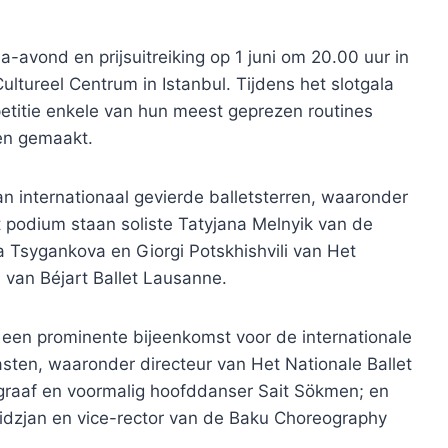
avond en prijsuitreiking op 1 juni om 20.00 uur in
ltureel Centrum in Istanbul. Tijdens het slotgala
etitie enkele van hun meest geprezen routines
en gemaakt.
an internationaal gevierde balletsterren, waaronder
podium staan ​​soliste Tatyjana Melnyik van de
Tsygankova en Giorgi Potskhishvili van Het
 van Béjart Ballet Lausanne.
 een prominente bijeenkomst voor de internationale
en, waaronder directeur van Het Nationale Ballet
raaf en voormalig hoofddanser Sait Sökmen; en
idzjan en vice-rector van de Baku Choreography