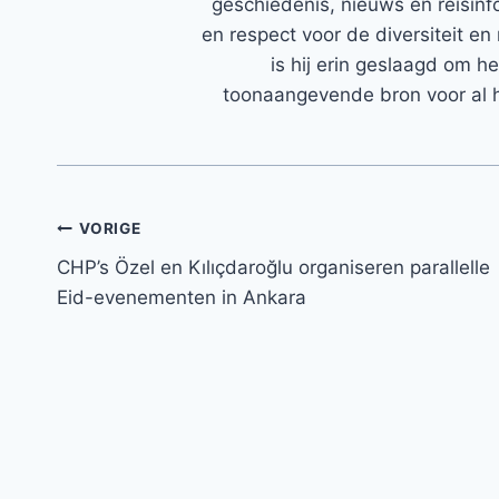
geschiedenis, nieuws en reisinfo
en respect voor de diversiteit en 
is hij erin geslaagd om h
toonaangevende bron voor al h
Bericht
VORIGE
CHP’s Özel en Kılıçdaroğlu organiseren parallelle
navigatie
Eid-evenementen in Ankara