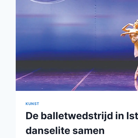
KUNST
De balletwedstrijd in I
danselite samen