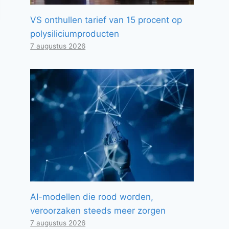
VS onthullen tarief van 15 procent op
polysiliciumproducten
7 augustus 2026
AI-modellen die rood worden,
veroorzaken steeds meer zorgen
7 augustus 2026