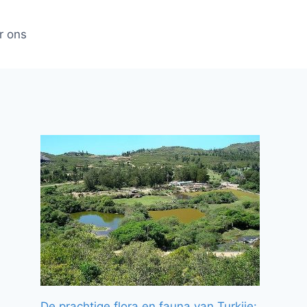
r ons
De prachtige flora en fauna van Turkije: