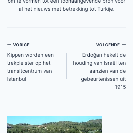
om te vormen tot een toonaangevende bron voor
al het nieuws met betrekking tot Turkije.
Bericht
VORIGE
VOLGENDE
Kippen worden een
Erdoğan hekelt de
navigatie
trekpleister op het
houding van Israël ten
transitcentrum van
aanzien van de
Istanbul
gebeurtenissen uit
1915