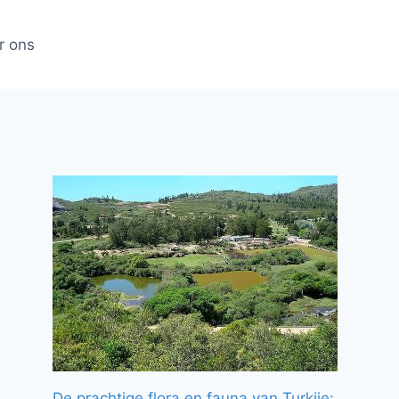
r ons
De prachtige flora en fauna van Turkije: