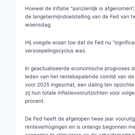
Hoewel de inflatie “aanzienlijk is afgenomen”,
de langetermijndoelstelling van de Fed van t
woensdag.
Hij voegde eraan toe dat de Fed nu “significa
versoepelingscyclus was.
In geactualiseerde economische prognoses di
leden van het rentebepalende comité van de
voor 2025 ingeschat, een daling ten opzichte
zij hun totale inflatievooruitzichten voor vol
procent.
De Fed heeft de afgelopen twee jaar vooruitg
renteverhogingen en is onlangs begonnen met
economie te stimuleren en de arbeidsmarkt 