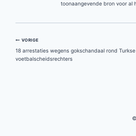
toonaangevende bron voor al h
Bericht
VORIGE
18 arrestaties wegens gokschandaal rond Turkse
navigatie
voetbalscheidsrechters
©