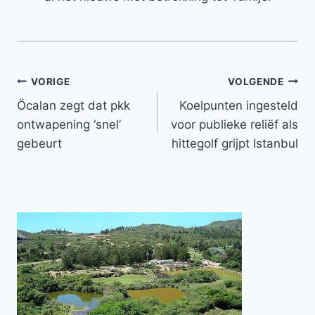
Bericht
VORIGE
VOLGENDE
Öcalan zegt dat pkk
Koelpunten ingesteld
navigatie
ontwapening ‘snel’
voor publieke reliëf als
gebeurt
hittegolf grijpt Istanbul