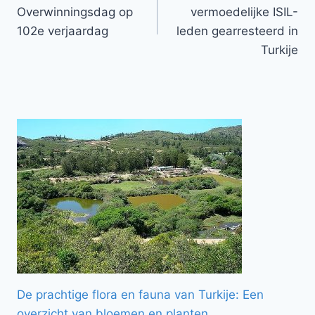
navigatie
Overwinningsdag op
vermoedelijke ISIL-
102e verjaardag
leden gearresteerd in
Turkije
De prachtige flora en fauna van Turkije: Een
overzicht van bloemen en planten