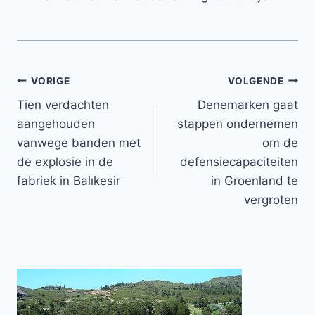
Bericht
VORIGE
VOLGENDE
Tien verdachten
Denemarken gaat
navigatie
aangehouden
stappen ondernemen
vanwege banden met
om de
de explosie in de
defensiecapaciteiten
fabriek in Balıkesir
in Groenland te
vergroten