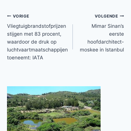
Bericht
VORIGE
VOLGENDE
Vliegtuigbrandstofprijzen
Mimar Sinan’s
navigatie
stijgen met 83 procent,
eerste
waardoor de druk op
hoofdarchitect-
luchtvaartmaatschappijen
moskee in Istanbul
toeneemt: IATA